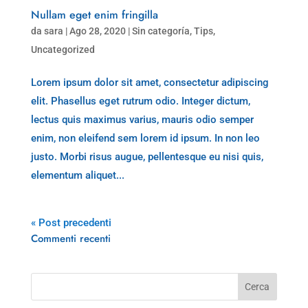
Nullam eget enim fringilla
da
sara
|
Ago 28, 2020
|
Sin categoría
,
Tips
,
Uncategorized
Lorem ipsum dolor sit amet, consectetur adipiscing
elit. Phasellus eget rutrum odio. Integer dictum,
lectus quis maximus varius, mauris odio semper
enim, non eleifend sem lorem id ipsum. In non leo
justo. Morbi risus augue, pellentesque eu nisi quis,
elementum aliquet...
« Post precedenti
Commenti recenti