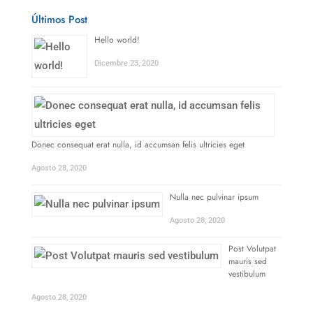
Últimos Post
Hello world!
Dicembre 23, 2020
Donec consequat erat nulla, id accumsan felis ultricies eget
Agosto 28, 2020
Nulla nec pulvinar ipsum
Agosto 28, 2020
Post Volutpat
mauris sed
vestibulum
Agosto 28, 2020